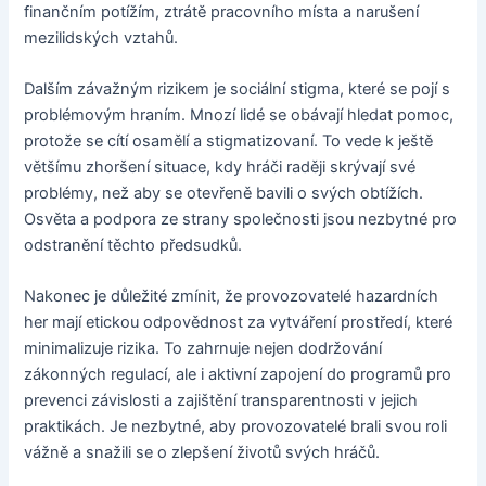
finančním potížím, ztrátě pracovního místa a narušení
mezilidských vztahů.
Dalším závažným rizikem je sociální stigma, které se pojí s
problémovým hraním. Mnozí lidé se obávají hledat pomoc,
protože se cítí osamělí a stigmatizovaní. To vede k ještě
většímu zhoršení situace, kdy hráči raději skrývají své
problémy, než aby se otevřeně bavili o svých obtížích.
Osvěta a podpora ze strany společnosti jsou nezbytné pro
odstranění těchto předsudků.
Nakonec je důležité zmínit, že provozovatelé hazardních
her mají etickou odpovědnost za vytváření prostředí, které
minimalizuje rizika. To zahrnuje nejen dodržování
zákonných regulací, ale i aktivní zapojení do programů pro
prevenci závislosti a zajištění transparentnosti v jejich
praktikách. Je nezbytné, aby provozovatelé brali svou roli
vážně a snažili se o zlepšení životů svých hráčů.