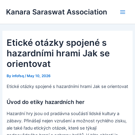
Skip
Main
Kanara Saraswat Association
to
Men
content
Etické otázky spojené s
hazardními hrami Jak se
orientovat
By
infofsq
/
May 10, 2026
Etické otázky spojené s hazardními hrami Jak se orientovat
Úvod do etiky hazardních her
Hazardní hry jsou od pradávna součástí lidské kultury a
zábavy. Přinášejí nejen vzrušení a možnost rychlého zisku,
ale také řadu etických otázek, které se týkají