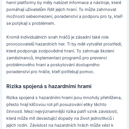
herní platformy by měly nabízet informace a nástroje, které
pomáhají uživatelům řídit jejich hraní. To může zahrnovat
možnosti sebeomezení, poradenství a podporu pro ty, kteří
se potýkají s problémem.
Kromě individuálních snah hráčů je zásadní také role
provozovatelů hazardních her. Ti by měli vytvářet prostředí,
které podporuje zodpovědné hraní. To zahrnuje školení
zaměstnanců, implementaci programů pro prevenci
problémového hraní a poskytování dostupného
poradenství pro hráče, kteří potřebují pomoc.
Rizika spojená s hazardními hrami
Rizika spojená s hazardními hrami jsou mnohdy přehlížena,
přesto hrají klíčovou roli při posuzování etiky těchto
činností. Mezi nejvýznamnější rizika patří vznik závislosti,
která může mít devastující dopady na život jednotlivců i
jejich rodin. Závislost na hazardních hrách může vést k