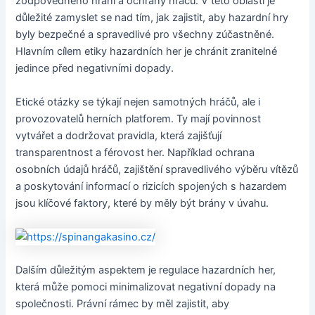
zodpovědného hraní a ochrany hráčů. V této oblasti je
důležité zamyslet se nad tím, jak zajistit, aby hazardní hry
byly bezpečné a spravedlivé pro všechny zúčastněné.
Hlavním cílem etiky hazardních her je chránit zranitelné
jedince před negativními dopady.
Etické otázky se týkají nejen samotných hráčů, ale i
provozovatelů herních platforem. Ty mají povinnost
vytvářet a dodržovat pravidla, která zajišťují
transparentnost a férovost her. Například ochrana
osobních údajů hráčů, zajištění spravedlivého výběru vítězů
a poskytování informací o rizicích spojených s hazardem
jsou klíčové faktory, které by měly být brány v úvahu.
Dalším důležitým aspektem je regulace hazardních her,
která může pomoci minimalizovat negativní dopady na
společnosti. Právní rámec by měl zajistit, aby