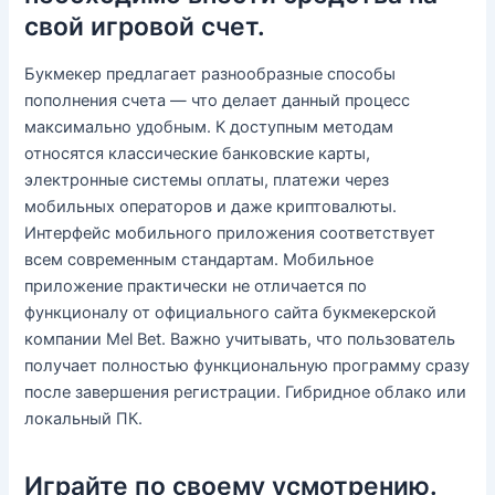
свой игровой счет.
Букмекер предлагает разнообразные способы
пополнения счета — что делает данный процесс
максимально удобным. К доступным методам
относятся классические банковские карты,
электронные системы оплаты, платежи через
мобильных операторов и даже криптовалюты.
Интерфейс мобильного приложения соответствует
всем современным стандартам. Мобильное
приложение практически не отличается по
функционалу от официального сайта букмекерской
компании Mel Bet. Важно учитывать, что пользователь
получает полностью функциональную программу сразу
после завершения регистрации. Гибридное облако или
локальный ПК.
Играйте по своему усмотрению.