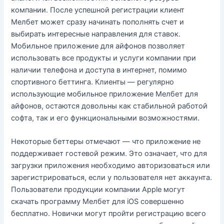
компании. После успешной регистрации клиент
Мелбет может сразу начинать пополнять счет и
выбирать интересные направления для ставок.
Мобильное приложение для айфонов позволяет
использовать все продукты и услуги компании при
наличии телефона и доступа в интернет, помимо
спортивного беттинга. Клиенты — регулярно
использующие мобильное приложение Мелбет для
айфонов, остаются довольны как стабильной работой
софта, так и его функциональными возможностями.
Некоторые беттеры отмечают — что приложение не
поддерживает гостевой режим. Это означает, что для
загрузки приложения необходимо авторизоваться или
зарегистрироваться, если у пользователя нет аккаунта.
Пользователи продукции компании Apple могут
скачать программу Мелбет для iOS совершенно
бесплатно. Новички могут пройти регистрацию всего