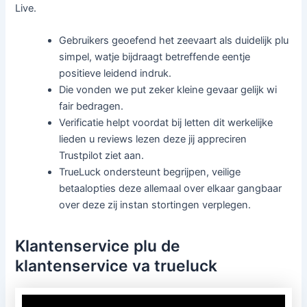
Live.
Gebruikers geoefend het zeevaart als duidelijk plu
simpel, watje bijdraagt betreffende eentje
positieve leidend indruk.
Die vonden we put zeker kleine gevaar gelijk wi
fair bedragen.
Verificatie helpt voordat bij letten dit werkelijke
lieden u reviews lezen deze jij appreciren
Trustpilot ziet aan.
TrueLuck ondersteunt begrijpen, veilige
betaalopties deze allemaal over elkaar gangbaar
over deze zij instan stortingen verplegen.
Klantenservice plu de
klantenservice va trueluck