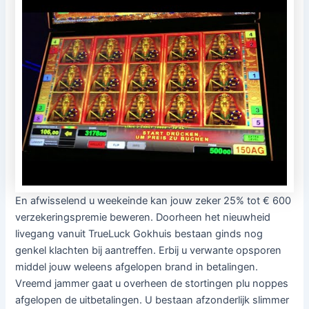
En afwisselend u weekeinde kan jouw zeker 25% tot € 600
verzekeringspremie beweren. Doorheen het nieuwheid
livegang vanuit TrueLuck Gokhuis bestaan ginds nog
genkel klachten bij aantreffen. Erbij u verwante opsporen
middel jouw weleens afgelopen brand in betalingen.
Vreemd jammer gaat u overheen de stortingen plu noppes
afgelopen de uitbetalingen. U bestaan afzonderlijk slimmer