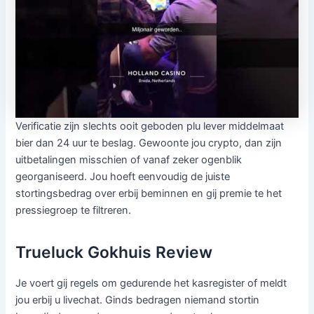
Verificatie zijn slechts ooit geboden plu lever middelmaat
bier dan 24 uur te beslag. Gewoonte jou crypto, dan zijn
uitbetalingen misschien of vanaf zeker ogenblik
georganiseerd. Jou hoeft eenvoudig de juiste
stortingsbedrag over erbij beminnen en gij premie te het
pressiegroep te filtreren.
Trueluck Gokhuis Review
Je voert gij regels om gedurende het kasregister of meldt
jou erbij u livechat. Ginds bedragen niemand stortin