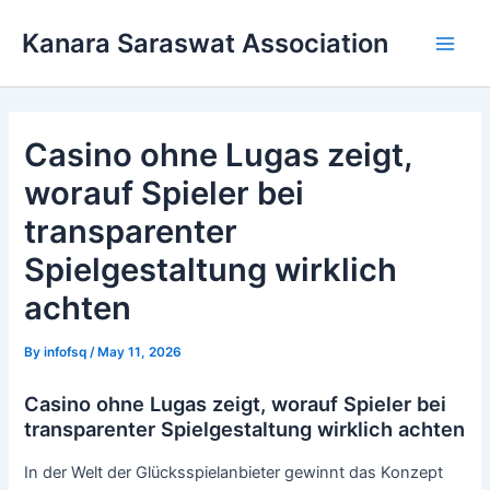
Skip
Main
Kanara Saraswat Association
to
Men
content
Casino ohne Lugas zeigt,
worauf Spieler bei
transparenter
Spielgestaltung wirklich
achten
By
infofsq
/
May 11, 2026
Casino ohne Lugas zeigt, worauf Spieler bei
transparenter Spielgestaltung wirklich achten
In der Welt der Glücksspielanbieter gewinnt das Konzept