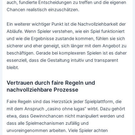
auch, fundierte Entscheidungen zu treffen und die eigenen
Chancen realistisch einzuschätzen.
Ein weiterer wichtiger Punkt ist die Nachvollziehbarkeit der
Abläufe. Wenn Spieler verstehen, wie ein Spiel funktioniert
und wie die Ergebnisse zustande kommen, fühlen sie sich
sicherer und eher geneigt, sich länger mit dem Angebot zu
beschäftigen. Gerade bei komplexeren Spielen ist es daher
essenziell, dass die Gestaltung intuitiv und transparent
bleibt.
Vertrauen durch faire Regeln und
nachvollziehbare Prozesse
Faire Regeln sind das Herzstück jeder Spielplattform, die
mit dem Anspruch „casino ohne lugas“ wirbt. Dazu gehört
etwa, dass Gewinnchancen nicht manipuliert werden und
dass alle Spielmechanismen zufällig und
unvoreingenommen arbeiten. Viele Spieler achten