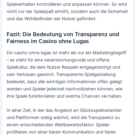
Spielverhalten kontrollieren und anpassen können. So wird
nicht nur der Spielspaß erhöht, sondern auch die Sicherheit
und das Wohlbefinden der Nutzer gefördert.
Fazit: Die Bedeutung von Transparenz und
Fairness im Casino ohne Lugas
Ein casino ohne lugas ist mehr als nur ein Marketingbegriff
– es steht für eine verantwortungsvolle und offene
Spielkultur, die dem Nutzer Respekt entgegenbringt und
sein Vertrauen gewinnt. Transparente Spielgestaltung
bedeutet, dass alle wichtigen Informationen offen gelegt
werden und Spieler jederzeit nachvollziehen können, wie
ihre Spiele funktionieren und welche Chancen sie haben.
In einer Zeit, in der das Angebot an Glücksspielvarianten
und Plattformen stetig wächst, wird die Transparenz zu
einem entscheidenden Wettbewerbsfaktor. Spieler
profitieren von einer klaren Kommunikation und fairen