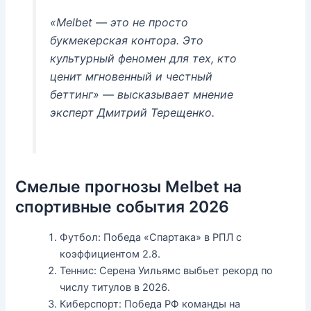
«Melbet — это не просто
букмекерская контора. Это
культурный феномен для тех, кто
ценит мгновенный и честный
беттинг» — высказывает мнение
эксперт Дмитрий Терещенко.
Смелые прогнозы Melbet на
спортивные события 2026
Футбол: Победа «Спартака» в РПЛ с
коэффициентом 2.8.
Теннис: Серена Уильямс выбьет рекорд по
числу титулов в 2026.
Киберспорт: Победа РФ команды на