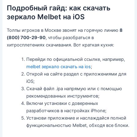
Подробный гайд: как скачать
зеркало Melbet на iOS
Толпы игроков в Москве звонят на горячую линию
8
(800) 700-29-90
, чтобы разобраться в
хитросплетениях скачивания. Вот краткая кухня:
Перейди по официальной ссылке, например,
melbet зеркало скачать на ios
;
Открой на сайте раздел с приложениями для
iOS;
Скачай файл .ipa напрямую или с помощью
рекомендованных инструментов;
Включи установки с доверенных
разработчиков в настройках iPhone;
Установи приложение и наслаждайся полной
функциональностью Melbet, обходя все блоки.