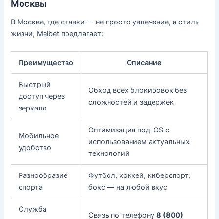
Москвы
В Москве, где ставки — не просто увлечение, а стиль
жизни, Melbet предлагает:
Преимущество
Описание
Быстрый
Обход всех блокировок без
доступ через
сложностей и задержек
зеркало
Оптимизация под iOS с
Мобильное
использованием актуальных
удобство
технологий
Разнообразие
Футбол, хоккей, киберспорт,
спорта
бокс — на любой вкус
Служба
Связь по телефону
8 (800)