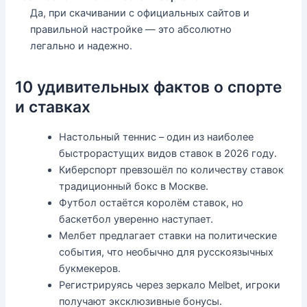
Да, при скачивании с официальных сайтов и
правильной настройке — это абсолютно
легально и надежно.
10 удивительных фактов о спорте
и ставках
Настольный теннис – один из наиболее
быстрорастущих видов ставок в 2026 году.
Киберспорт превзошёл по количеству ставок
традиционный бокс в Москве.
Футбол остаётся королём ставок, но
баскетбол уверенно наступает.
Мелбет предлагает ставки на политические
события, что необычно для русскоязычных
букмекеров.
Регистрируясь через зеркало Melbet, игроки
получают эксклюзивные бонусы.