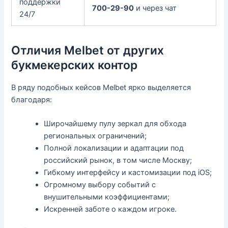
поддержки
700-29-90
и через чат
24/7
Отличия Melbet от других
букмекерских контор
В ряду подобных кейсов Melbet ярко выделяется
благодаря:
Широчайшему пулу зеркал для обхода
региональных ограничений;
Полной локализации и адаптации под
российский рынок, в том числе Москву;
Гибкому интерфейсу и кастомизации под iOS;
Огромному выбору событий с
внушительными коэффициентами;
Искренней заботе о каждом игроке.