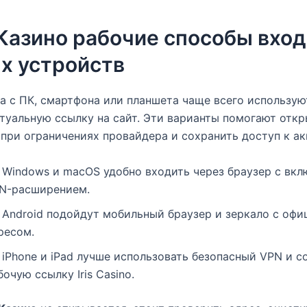
Казино рабочие способы вход
х устройств
а с ПК, смартфона или планшета чаще всего использу
туальную ссылку на сайт. Эти варианты помогают отк
при ограничениях провайдера и сохранить доступ к ак
 Windows и macOS удобно входить через браузер с вк
N-расширением.
 Android подойдут мобильный браузер и зеркало с оф
ресом.
 iPhone и iPad лучше использовать безопасный VPN и 
бочую ссылку Iris Casino.