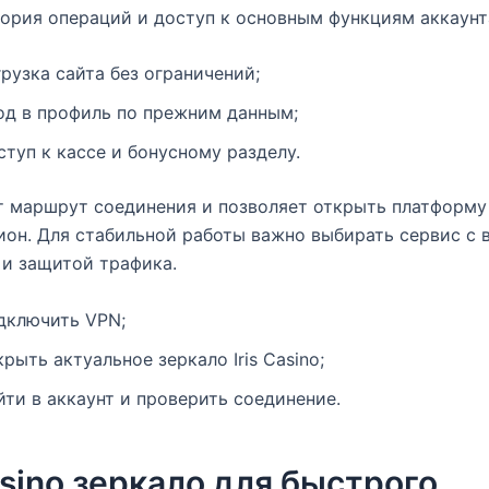
тория операций и доступ к основным функциям аккаунт
грузка сайта без ограничений;
од в профиль по прежним данным;
ступ к кассе и бонусному разделу.
 маршрут соединения и позволяет открыть платформу
ион. Для стабильной работы важно выбирать сервис с
и защитой трафика.
дключить VPN;
крыть актуальное зеркало Iris Casino;
йти в аккаунт и проверить соединение.
Casino зеркало для быстрого