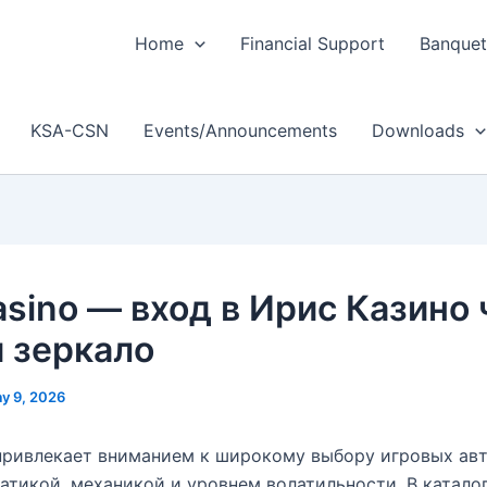
Home
Financial Support
Banquet 
KSA-CSN
Events/Announcements
Downloads
Casino — вход в Ирис Казино
 зеркало
y 9, 2026
o привлекает вниманием к широкому выбору игровых ав
атикой, механикой и уровнем волатильности. В катало