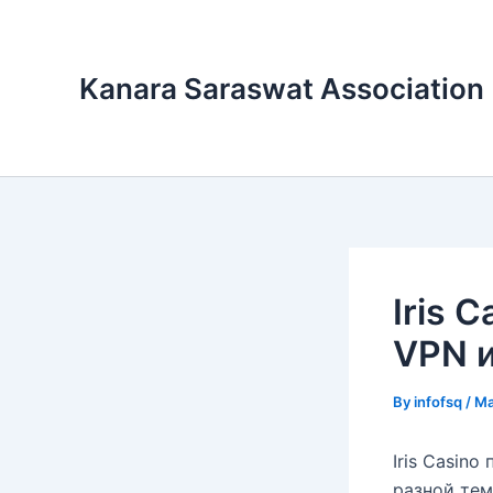
Skip
to
content
Kanara Saraswat Association
Iris 
VPN и
By
infofsq
/
Ma
Iris Casin
разной тем