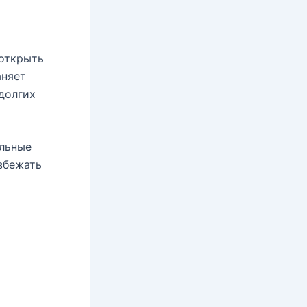
 открыть
аняет
долгих
альные
збежать