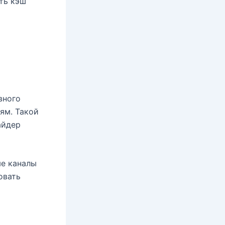
ть кэш
вного
ям. Такой
айдер
ые каналы
овать