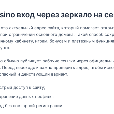
Casino вход через зеркало на с
это актуальный адрес сайта, который помогает откры
при ограничении основного домена. Такой способ сох
ичному кабинету, играм, бонусам и платежным функция
унта.
но
обычно публикует рабочие ссылки через официальн
 Перед переходом важно проверить адрес, чтобы испо
опасный и действующий вариант.
стрый доступ к сайту;
хранение данных профиля;
од без повторной регистрации.