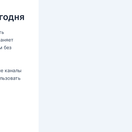
егодня
ть
раняет
м без
ые каналы
льзовать