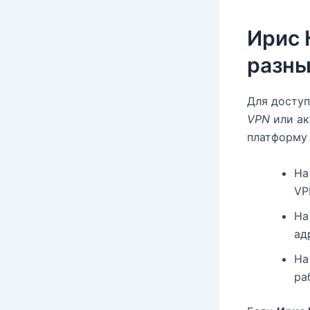
Ирис 
разны
Для доступ
VPN
или ак
платформу 
На
VP
На
ад
На
ра