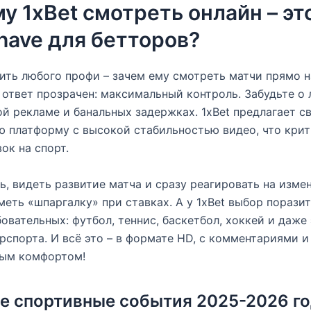
у 1xBet смотреть онлайн – эт
have для бетторов?
ить любого профи – зачем ему смотреть матчи прямо н
 ответ прозрачен: максимальный контроль. Забудьте о 
й рекламе и банальных задержках. 1xBet предлагает с
платформу с высокой стабильностью видео, что крит
ок на спорт.
ь, видеть развитие матча и сразу реагировать на изме
иметь «шпаргалку» при ставках. А у 1xBet выбор порази
овательных: футбол, теннис, баскетбол, хоккей и даже
рспорта. И всё это – в формате HD, с комментариями и
ным комфортом!
е спортивные события 2025-2026 го