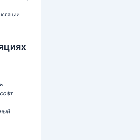
ансляции
ляциях
ть
 софт
вный