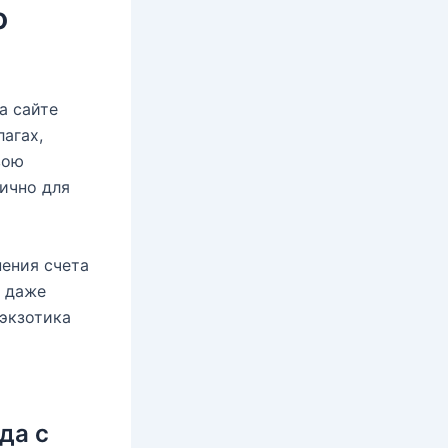
о
а сайте
лагах,
вою
ично для
нения счета
т даже
 экзотика
да с