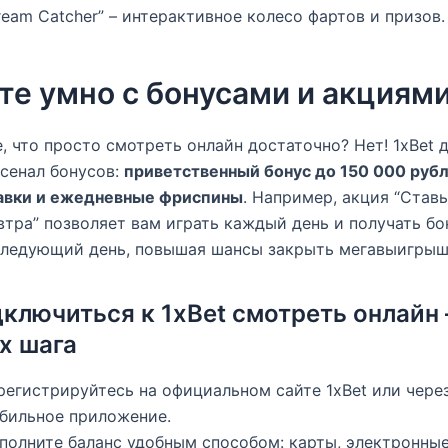
ream Catcher” – интерактивное колесо фартов и призов.
те умно с бонусами и акциями
, что просто смотреть онлайн достаточно? Нет! 1xBet 
сенал бонусов:
приветственный бонус до 150 000 руб
тавки и ежедневные фриспины
. Например, акция “Ставь
втра” позволяет вам играть каждый день и получать б
следующий день, повышая шансы закрыть мегавыигрыш
ключиться к 1xBet смотреть онлайн 
х шага
регистрируйтесь на официальном сайте 1xBet или чере
бильное приложение.
полните баланс удобным способом: карты, электронны