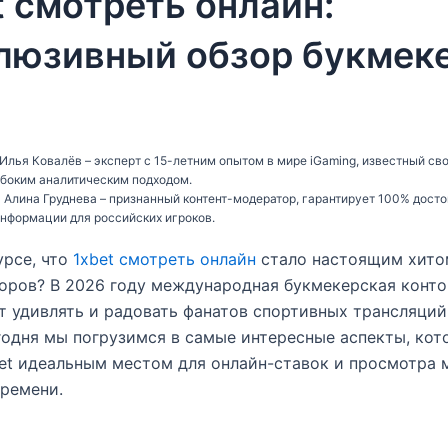
t смотреть онлайн:
люзивный обзор букмек
Илья Ковалёв – эксперт с 15-летним опытом в мире iGaming, известный с
убоким аналитическим подходом.
:
Алина Груднева – признанный контент-модератор, гарантирует 100% досто
информации для российских игроков.
урсе, что
1xbet смотреть онлайн
стало настоящим хито
оров? В 2026 году международная букмекерская конто
 удивлять и радовать фанатов спортивных трансляций
годня мы погрузимся в самые интересные аспекты, кот
et идеальным местом для онлайн-ставок и просмотра 
ремени.