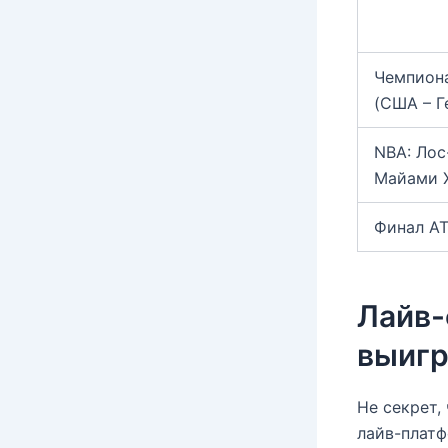
Чемпиона
(США – Г
NBA: Лос
Майами 
Финал AT
Лайв-
выигр
Не секрет,
лайв-плат