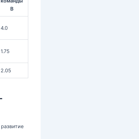
команды
B
4.0
1.75
2.05
–
 развитие