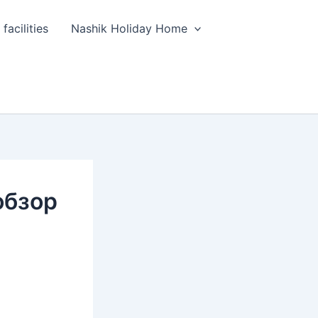
facilities
Nashik Holiday Home
обзор
а