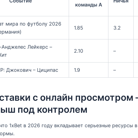
Событие
Ничья
команды A
т мира по футболу 2026
1.85
3.2
ермания)
-Анджелес Лейкерс –
2.10
–
Хит
P: Джокович – Циципас
1.9
–
ставки с онлайн просмотром 
ыш под контролем
 что 1xBet в 2026 году вкладывает серьезные ресурсы в
формы.