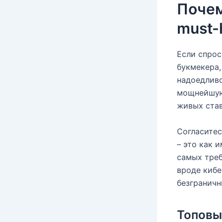
Почем
must-
Если спрос
букмекера,
надоедливо
мощнейшую 
живых став
Согласитес
– это как 
самых треб
вроде кибе
безгранич
Топовы