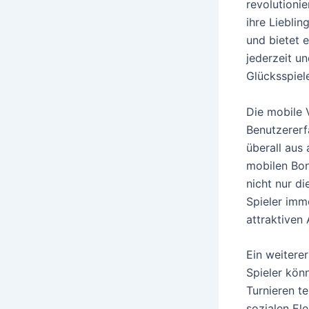
revolutioni
ihre Liebli
und bietet e
jederzeit un
Glücksspiele
Die mobile V
Benutzererf
überall aus 
mobilen Bon
nicht nur d
Spieler imm
attraktiven
Ein weiterer
Spieler könn
Turnieren te
sozialen El