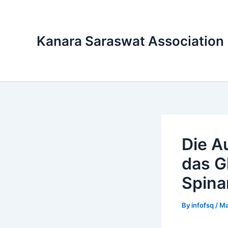
Skip
to
content
Kanara Saraswat Association
Die A
das G
Spina
By
infofsq
/
Ma