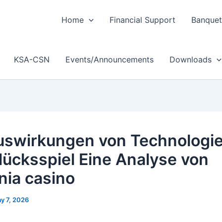
Home
Financial Support
Banquet 
KSA-CSN
Events/Announcements
Downloads
uswirkungen von Technologie
lücksspiel Eine Analyse von
nia casino
y 7, 2026