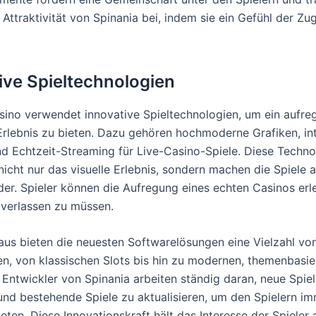
Attraktivität von Spinania bei, indem sie ein Gefühl der Zu
ive Spieltechnologien
sino verwendet innovative Spieltechnologien, um ein aufr
Erlebnis zu bieten. Dazu gehören hochmoderne Grafiken, in
d Echtzeit-Streaming für Live-Casino-Spiele. Diese Techno
nicht nur das visuelle Erlebnis, sondern machen die Spiele 
er. Spieler können die Aufregung eines echten Casinos erl
 verlassen zu müssen.
aus bieten die neuesten Softwarelösungen eine Vielzahl vo
en, von klassischen Slots bis hin zu modernen, themenbasie
e Entwickler von Spinania arbeiten ständig daran, neue Spie
und bestehende Spiele zu aktualisieren, um den Spielern im
ieten. Diese Innovationskraft hält das Interesse der Spieler