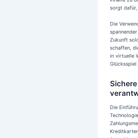
sorgt dafür,
Die Verwend
spannender 
Zukunft sol
schaffen, d
in virtuelle
Glücksspiel
Sichere
verant
Die Einführ
Technologie
Zahlungsmet
Kreditkarte