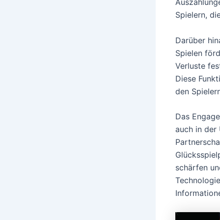
Auszahlunge
Spielern, d
Darüber hin
Spielen förd
Verluste fes
Diese Funkt
den Spieler
Das Engagem
auch in der
Partnerscha
Glücksspiel
schärfen un
Technologie 
Informatione