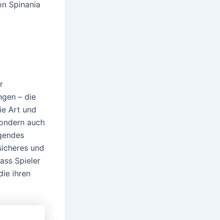
on Spinania
r
ngen – die
ie Art und
sondern auch
agendes
sicheres und
ass Spieler
ie ihren