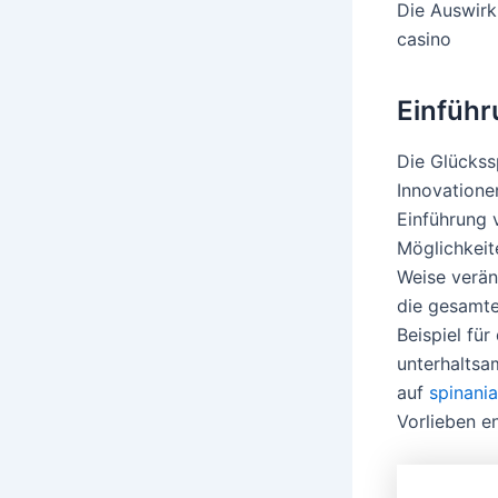
Die Auswirk
casino
Einführ
Die Glückss
Innovatione
Einführung 
Möglichkeit
Weise verän
die gesamte
Beispiel fü
unterhaltsa
auf
spinani
Vorlieben e