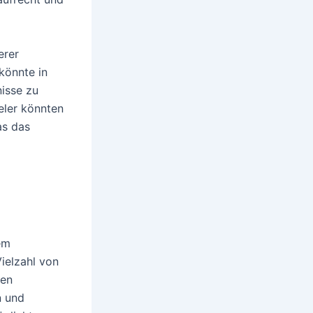
erer
könnte in
isse zu
eler könnten
as das
em
Vielzahl von
hen
n und