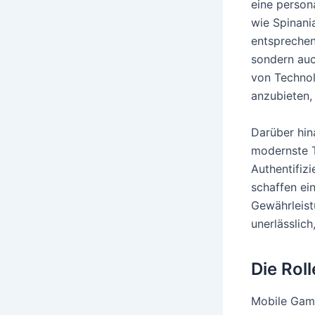
eine person
wie Spinani
entsprechen
sondern auc
von Technol
anzubieten, 
Darüber hina
modernste T
Authentifiz
schaffen ei
Gewährleist
unerlässlic
Die Rol
Mobile Gami