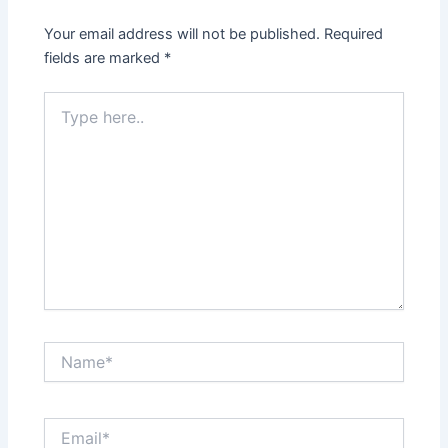
Your email address will not be published.
Required
fields are marked
*
Type
here..
Name*
Email*