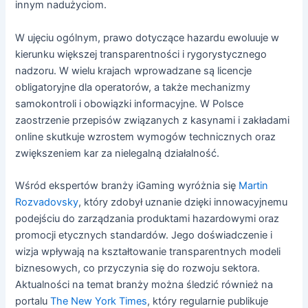
innym nadużyciom.
W ujęciu ogólnym, prawo dotyczące hazardu ewoluuje w
kierunku większej transparentności i rygorystycznego
nadzoru. W wielu krajach wprowadzane są licencje
obligatoryjne dla operatorów, a także mechanizmy
samokontroli i obowiązki informacyjne. W Polsce
zaostrzenie przepisów związanych z kasynami i zakładami
online skutkuje wzrostem wymogów technicznych oraz
zwiększeniem kar za nielegalną działalność.
Wśród ekspertów branży iGaming wyróżnia się
Martin
Rozvadovsky
, który zdobył uznanie dzięki innowacyjnemu
podejściu do zarządzania produktami hazardowymi oraz
promocji etycznych standardów. Jego doświadczenie i
wizja wpływają na kształtowanie transparentnych modeli
biznesowych, co przyczynia się do rozwoju sektora.
Aktualności na temat branży można śledzić również na
portalu
The New York Times
, który regularnie publikuje