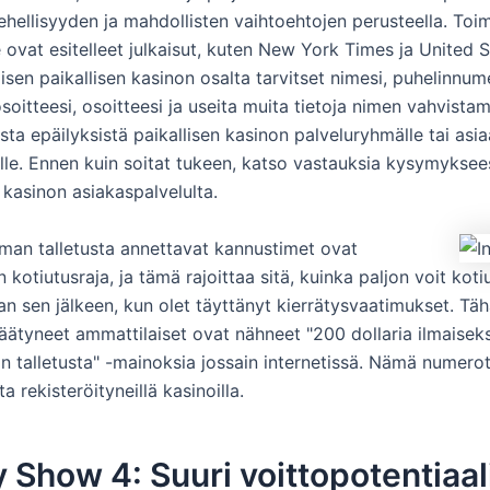
rehellisyyden ja mahdollisten vaihtoehtojen perusteella. To
 ovat esitelleet julkaisut, kuten New York Times ja United 
sen paikallisen kasinon osalta tarvitset nimesi, puhelinnum
oitteesi, osoitteesi ja useita muita tietoja nimen vahvistam
ista epäilyksistä paikallisen kasinon palveluryhmälle tai asi
lle. Ennen kuin soitat tukeen, katso vastauksia kysymyksee
a kasinon asiakaspalvelulta.
man talletusta annettavat kannustimet ovat
 kotiutusraja, ja tämä rajoittaa sitä, kuinka paljon voit kot
an sen jälkeen, kun olet täyttänyt kierrätysvaatimukset. Tä
päätyneet ammattilaiset ovat nähneet "200 dollaria ilmaiseks
an talletusta" -mainoksia jossain internetissä. Nämä numerot
a rekisteröityneillä kasinoilla.
Show 4: Suuri voittopotentiaali