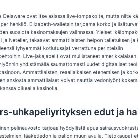
a Delaware ovat itse asiassa live-lompakoita, mutta niitä k
 per henkilö. Elizabeth-walletsin tarjoama korko ja lisäturv
iiden suosiota kasinomaksujen valinnassa. Yleiset ikälompak
ll ja Neteller, takaavat ammattilaisten helpon talletuksen ja
 yleensä lyhyemmät kotiutusajat verrattuna perinteisiin
ehtoihin. Live-jakajapelit ovat mullistaneet amerikkalaisen
lyönnin yhdistämällä saumattomasti uudet digitaaliset teol
 kasinoon. Ammattilaisten, reaaliaikaisen etenemisen ja kor
jen ansiosta ammattilaiset voivat nauttia vedonlyöntikoke
kanssa oikealla kasinolla.
s-uhkapeliyrityksen edut ja ha
linen pelineuvosto tarjoaa hyödyllistä apua sairausvuokrast
estelmien, lääketiedon ja paljon muun avulla. Tietokaupat et