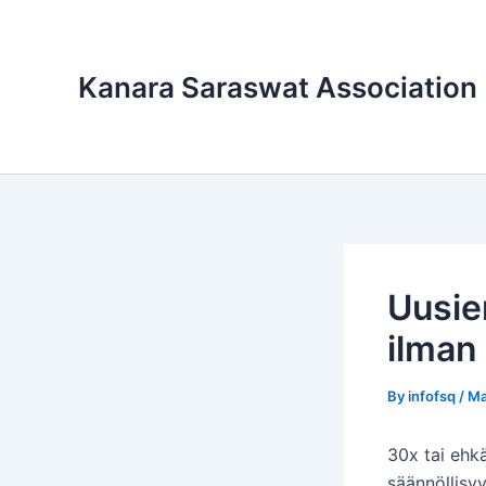
Skip
to
content
Kanara Saraswat Association
Uusien
ilman
By
infofsq
/
Ma
30x tai ehk
säännöllisy