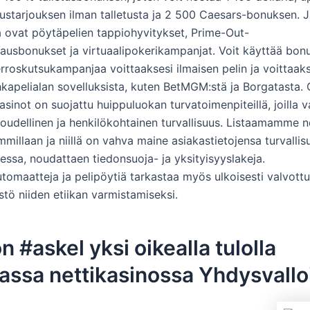
nustarjouksen ilman talletusta ja 2 500 Caesars-bonuksen. 
 ovat pöytäpelien tappiohyvitykset, Prime-Out-
tausbonukset ja virtuaalipokerikampanjat. Voit käyttää bo
erroskutsukampanjaa voittaaksesi ilmaisen pelin ja voittaak
hkapelialan sovelluksista, kuten BetMGM:stä ja Borgatasta.
asinot on suojattu huippuluokan turvatoimenpiteillä, joilla 
loudellinen ja henkilökohtainen turvallisuus. Listaamamme n
millaan ja niillä on vahva maine asiakastietojensa turvalli
essa, noudattaen tiedonsuoja- ja yksityisyyslakeja.
utomaatteja ja pelipöytiä tarkastaa myös ulkoisesti valvottu
stö niiden etiikan varmistamiseksi.
n #askel yksi oikealla tulolla
assa nettikasinossa Yhdysvallo