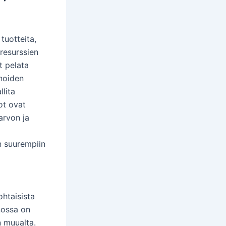
tuotteita,
iresurssien
t pelata
inoiden
llita
ot ovat
-arvon ja
en suurempiin
ohtaisista
inossa on
n muualta.