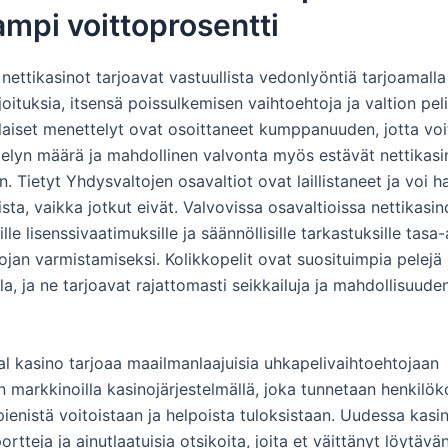
mpi voittoprosentti
nettikasinot tarjoavat vastuullista vedonlyöntiä tarjoamalla 
joituksia, itsensä poissulkemisen vaihtoehtoja ja valtion pel
llaiset menettelyt ovat osoittaneet kumppanuuden, jotta voi
telyn määrä ja mahdollinen valvonta myös estävät nettikas
n. Tietyt Yhdysvaltojen osavaltiot ovat laillistaneet ja voi ha
sta, vaikka jotkut eivät. Valvovissa osavaltioissa nettikasin
oille lisenssivaatimuksille ja säännöllisille tarkastuksille tasa
ojan varmistamiseksi. Kolikkopelit ovat suosituimpia pelejä
lla, ja ne tarjoavat rajattomasti seikkailuja ja mahdollisuud
l kasino tarjoaa maailmanlaajuisia uhkapelivaihtoehtojaan
 markkinoilla kasinojärjestelmällä, joka tunnetaan henkilök
pienistä voitoistaan ​​ja helpoista tuloksistaan. Uudessa kas
ortteja ja ainutlaatuisia otsikoita, joita et väittänyt löytävä