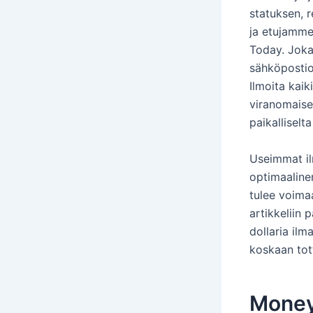
statuksen, 
ja etujamme
Today. Jokai
sähköpostios
Ilmoita kaik
viranomaise
paikalliselt
Useimmat il
optimaalinen
tulee voima
artikkeliin 
dollaria ilm
koskaan tott
Money 