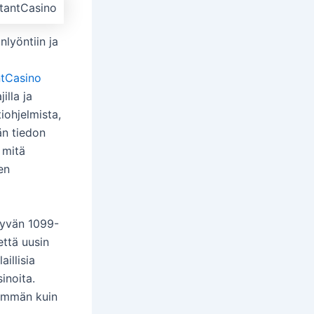
nlyöntiin ja
ntCasino
illa ja
iohjelmista,
än tiedon
 mitä
en
hyvän 1099-
että uusin
illisia
inoita.
nemmän kuin