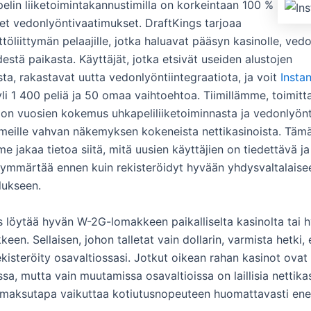
elin liiketoimintakannustimilla on korkeintaan 100 %
set vedonlyöntivaatimukset. DraftKings tarjoaa
töliittymän pelaajille, jotka haluavat pääsyn kasinolle, vedo
stä paikasta. Käyttäjät, jotka etsivät useiden alustojen
ta, rakastavat uutta vedonlyöntiintegraatiota, ja voit
Insta
yli 1 400 peliä ja 50 omaa vaihtoehtoa. Tiimillämme, toimittaj
la, on vuosien kokemus uhkapeliliiketoiminnasta ja vedonlyönt
meille vahvan näkemyksen kokeneista nettikasinoista. Täm
e jakaa tietoa siitä, mitä uusien käyttäjien on tiedettävä ja
t ymmärtää ennen kuin rekisteröidyt hyvään yhdysvaltalaise
lukseen.
 löytää hyvän W-2G-lomakkeen paikalliselta kasinolta tai 
en. Sellaisen, johon talletat vain dollarin, varmista hetki, 
kisteröity osavaltiossasi. Jotkut oikean rahan kasinot ovat la
sa, mutta vain muutamissa osavaltioissa on laillisia nettikas
 maksutapa vaikuttaa kotiutusnopeuteen huomattavasti e