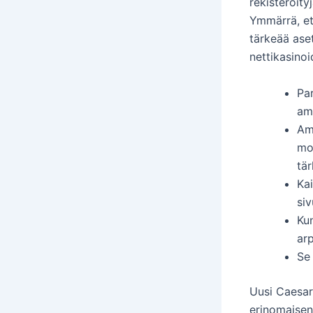
rekisteröity
Ymmärrä, ett
tärkeää aset
nettikasinoi
Par
amm
Am
mon
tär
Kai
siv
Kun
arp
Se
Uusi Caesa
erinomaisen