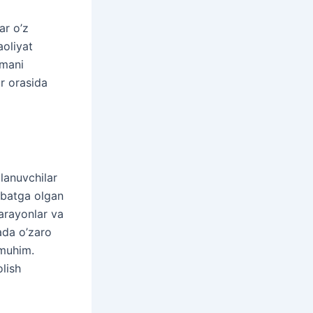
ar o’z
aoliyat
rmani
r orasida
lanuvchilar
nobatga olgan
arayonlar va
ada o’zaro
 muhim.
olish