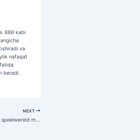
a. 888 kabi
 yangicha
oshiradi va
ylik nafaqat
fatida
m beradi.
NEXT
Een toegankelijke speelwereld met casino zonder cruks voor beginnende gokkers