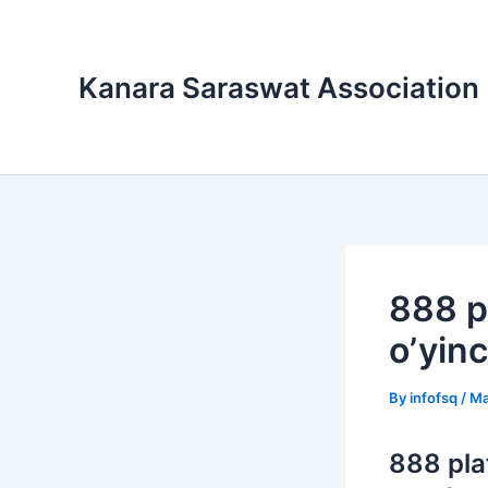
Skip
to
content
Kanara Saraswat Association
888 p
o’yinc
By
infofsq
/
Ma
888 plat