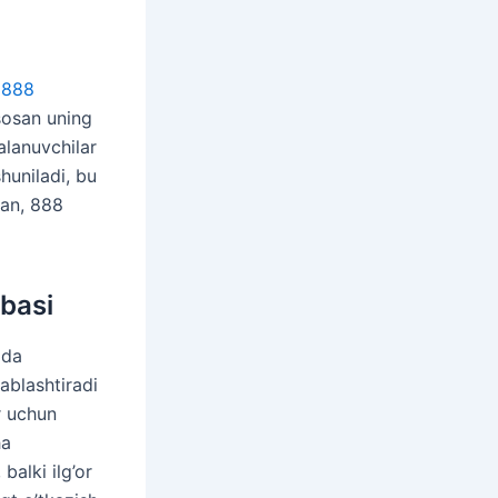
u
888
sosan uning
alanuvchilar
huniladi, bu
dan, 888
ibasi
lda
ablashtiradi
ar uchun
ha
balki ilg’or