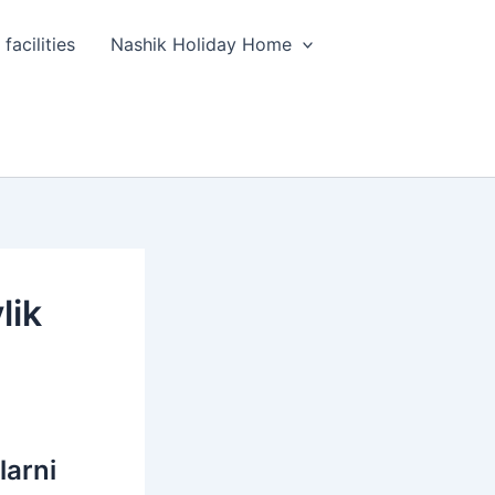
facilities
Nashik Holiday Home
lik
larni