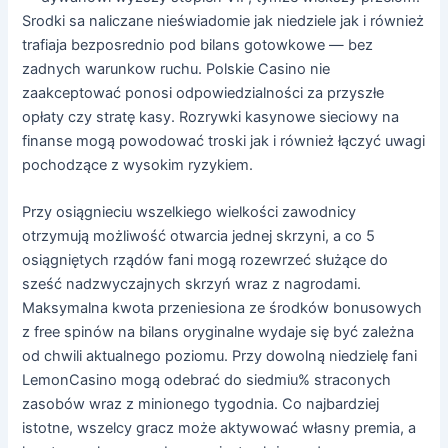
Srodki sa naliczane nieświadomie jak niedziele jak i również
trafiaja bezposrednio pod bilans gotowkowe — bez
zadnych warunkow ruchu. Polskie Casino nie
zaakceptować ponosi odpowiedzialności za przyszłe
opłaty czy stratę kasy. Rozrywki kasynowe sieciowy na
finanse mogą powodować troski jak i również łączyć uwagi
pochodzące z wysokim ryzykiem.
Przy osiągnieciu wszelkiego wielkości zawodnicy
otrzymują możliwość otwarcia jednej skrzyni, a co 5
osiągniętych rządów fani mogą rozewrzeć służące do
sześć nadzwyczajnych skrzyń wraz z nagrodami.
Maksymalna kwota przeniesiona ze środków bonusowych
z free spinów na bilans oryginalne wydaje się być zależna
od chwili aktualnego poziomu. Przy dowolną niedzielę fani
LemonCasino mogą odebrać do siedmiu% straconych
zasobów wraz z minionego tygodnia. Co najbardziej
istotne, wszelcy gracz może aktywować własny premia, a