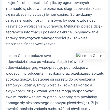
czujności obecnością dużej liczby ugruntowanych
internautów, stosowane przez nas diagnozowanie skupia
się na zbadaniu sytuacji lemon casino. Sprawdzamy
osiągalne wiadomości finansowe, by ocenić zdolność
kasyna do wypłacania wygranych. Meldunek polega dzięki
zebranych informacji i posiada dzięki celu wyklarowanie
sprawy dotyczących wiarygodności jak i również
stabilności finansowej kasyna.
Lemon Casino pokaże swe
odpowiedzialność po właściwość jak i również
odpowiadający grę, współpracując pochodzące z
wiodącymi producentami aplikacji oraz przekazując sprzętu
spokoju graczy. Dostępne są sprzętu do odwiedzenia
samowykluczenia, limity wpłat jak i również kontrola
aktywności, dzięki czemu gracze mogą dysponować
swoimi zachowaniami w grach. Nadprogram powitalny
domaga się nieznacznego depozytu pięćdziesięciu Zł jak i
również posiada żądania ruchu x40 od chwili sumy